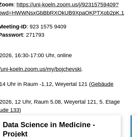
Zoom
:
https://uni-koeln.zoom.us/j/92315759409?
pwd=HWWNsxGbBbRXOkUB9XpaOKPTXob2pK.1
Meeting-ID
: 923 1575 9409
Passwort
: 271793
2026, 16:30-17:00 Uhr, online
//uni-koeln.zoom.us/my/bojchevski
.
14 Uhr in Raum -1.12, Weyertal 121 (
Gebäude
2026, 12 Uhr, Raum 5.08, Weyertal 121, 5. Etage
ude 133
)
Data Science in Medicine -
Projekt