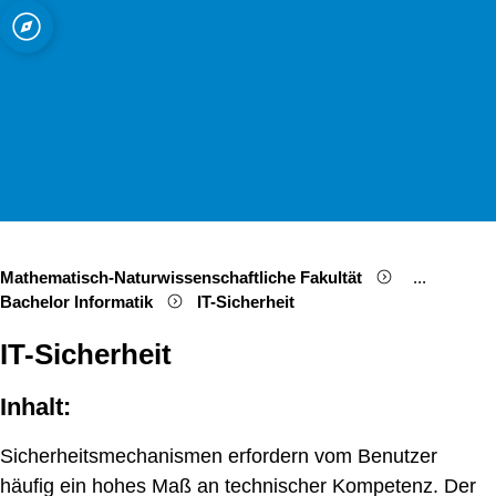
ät zu Köln
Open quicklink menu
Suche öffnen
Sprachauswahl öffnen
Menü schließen
Menü öffnen
Mathematisch-Naturwissenschaftliche Fakultät
...
Show remai
Bachelor Informatik
IT-Sicherheit
IT-Sicherheit
Inhalt:
Sicherheitsmechanismen erfordern vom Benutzer
häufig ein hohes Maß an technischer Kompetenz. Der