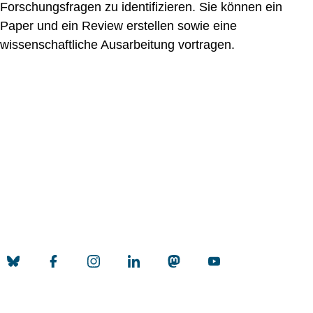
Forschungsfragen zu identifizieren. Sie können ein
Paper und ein Review erstellen sowie eine
wissenschaftliche Ausarbeitung vortragen.
Nach ob
Erstellt am: 24. Juni 2026 zuletzt geändert am: 2. Juli 2026
Universität zu Köln
Datenschutz
Barrierefreiheitserklärung
Leichte Sprache
Sitemap
Impressum
Kontakt
Social Media