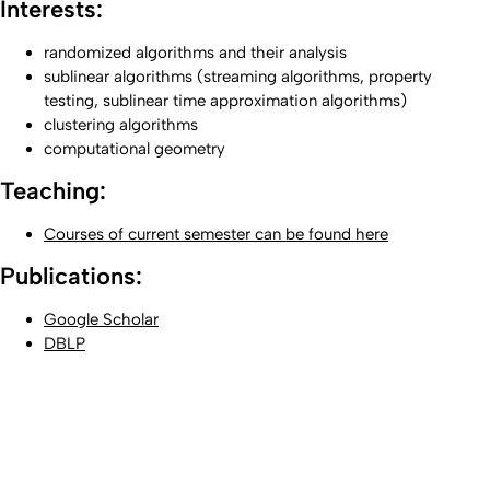
Interests:
randomized algorithms and their analysis
sublinear algorithms (streaming algorithms, property
testing, sublinear time approximation algorithms)
clustering algorithms
computational geometry
Teaching:
Courses of current semester can be found here
Publications:
Google Scholar
DBLP
Nach o
Erstellt am: 2. März 2023 zuletzt geändert am: 2. März 2023
Universität zu Köln
Datenschutz
Barrierefreiheitserklärung
Leichte Sprache