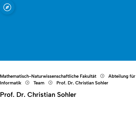
t zu Köln
Open quicklink menu
Suche öffnen
Sprachauswahl öffnen
Menü schließen
Menü öffnen
Mathematisch-Naturwissenschaftliche Fakultät
Abteilung für
Informatik
Team
Prof. Dr. Christian Sohler
Prof. Dr. Christian Sohler